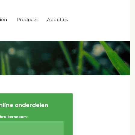
ion
Products
About us
nline onderdelen
bruikersnaam: