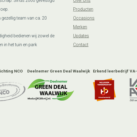
schap. Sinds 2000 gevestigd
Over ons
roep.
Producten
n gezellig team van ca. 20
Occasions
Merken
igheid bedienen wij zowel de
Updates
n in het tuin en park
Contact
tichting NCO
Deelnemer Green Deal Waalwijk
Erkend leerbedrijf
VA-