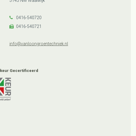
5145 NW Waalwijk
0416-540720
0416-540721
info@vanloongroentechniek.nl
keur Gecertificeerd