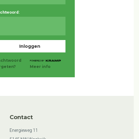
chtwoord:
chtwoord
rgeten?
Meer info
Contact
Energieweg 11