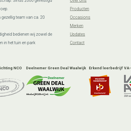
schap. Sinds 2000 gevestigd
Over ons
roep.
Producten
n gezellig team van ca. 20
Occasions
Merken
igheid bedienen wij zowel de
Updates
n in het tuin en park
Contact
tichting NCO
Deelnemer Green Deal Waalwijk
Erkend leerbedrijf
VA-