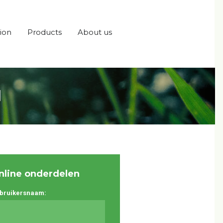
ion
Products
About us
1
nline onderdelen
bruikersnaam: