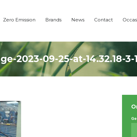
Zero Emission
Brands
News
Contact
Occas
-2023-09-25-at-14.32.18-3-
O
Ge