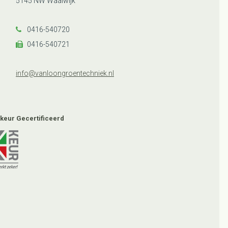
5145 NW Waalwijk
0416-540720
0416-540721
info@vanloongroentechniek.nl
keur Gecertificeerd