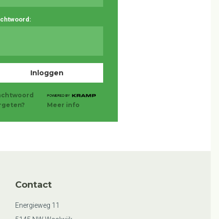
chtwoord:
chtwoord
rgeten?
Meer info
Contact
Energieweg 11