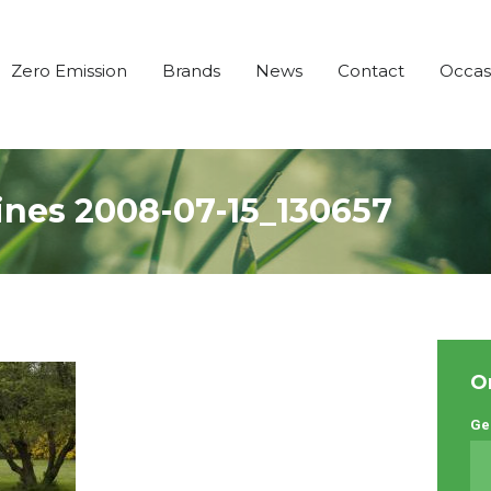
Zero Emission
Brands
News
Contact
Occas
nes 2008-07-15_130657
O
Ge