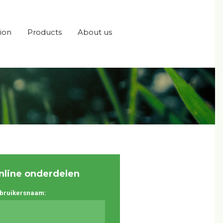
ion
Products
About us
nline onderdelen
bruikersnaam: