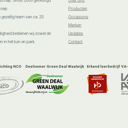
schap. Sinds 2000 gevestigd
Over ons
roep.
Producten
n gezellig team van ca. 20
Occasions
Merken
igheid bedienen wij zowel de
Updates
n in het tuin en park
Contact
tichting NCO
Deelnemer Green Deal Waalwijk
Erkend leerbedrijf
VA-