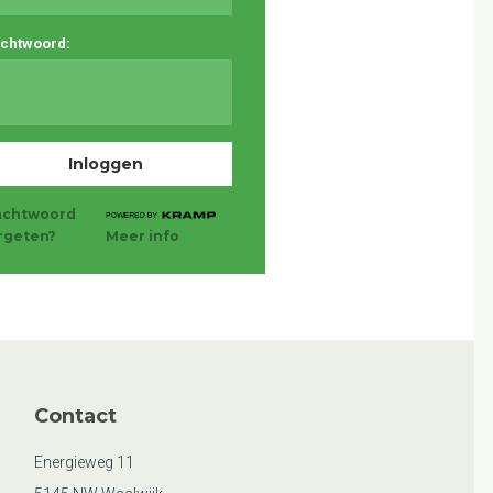
chtwoord:
chtwoord
rgeten?
Meer info
Contact
Energieweg 11