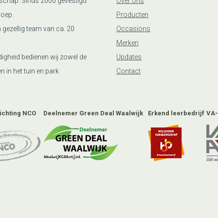
schap. Sinds 2000 gevestigd
Over ons
roep.
Producten
n gezellig team van ca. 20
Occasions
Merken
igheid bedienen wij zowel de
Updates
n in het tuin en park
Contact
tichting NCO
Deelnemer Green Deal Waalwijk
Erkend leerbedrijf
VA-