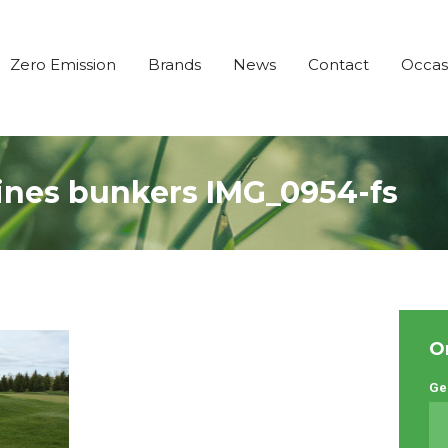
Zero Emission
Brands
News
Contact
Occas
nes bunkers IMG_0954-fs
O
Ge