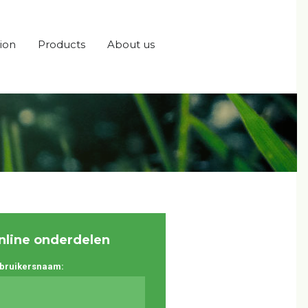
ion
Products
About us
nline onderdelen
bruikersnaam: