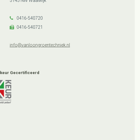
5145 NW Waalwijk
0416-540720
0416-540721
info@vanloongroentechniek.nl
keur Gecertificeerd