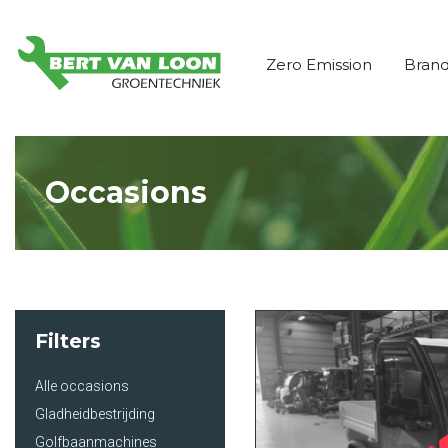
Zero Emission
Bran
Occasions
Filters
Alle occasions
Gladheidbestrijding
Golfbaanmachines