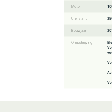
Motor
10
Urenstand
25
Bouwjaar
20
Omschrijving
El
Vo
vo
Vo
Ac
Vo