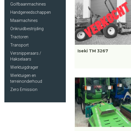
Golfbaanmachines
Handgereedschappen
Maaimachines
Onkruidbestrijding
Tractoren
Transport
Iseki TM 3267
Versnipperaars /
Hakselaars
Werktuigdrager
Werktuigen en
terreinonderhoud
Zero Emission